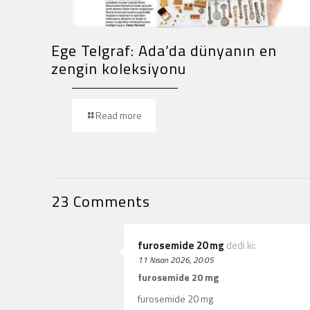
Ege Telgraf: Ada’da dünyanın en
zengin koleksiyonu
Read more
23 Comments
furosemide 20 mg
dedi ki:
11 Nisan 2026, 20:05
furosemide 20 mg
furosemide 20 mg